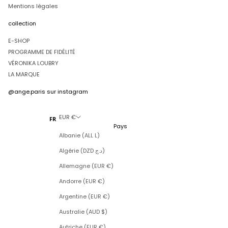
Mentions légales
collection
E-SHOP
PROGRAMME DE FIDÉLITÉ
VÉRONIKA LOUBRY
LA MARQUE
@ange.paris
sur instagram
EUR €
FR
Pays
Albanie (ALL L)
Algérie (DZD د.ج)
Allemagne (EUR €)
Andorre (EUR €)
Argentine (EUR €)
Australie (AUD $)
Autriche (EUR €)