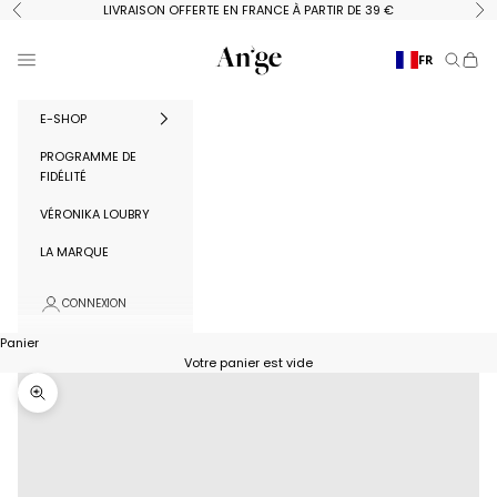
Passer au contenu
LIVRAISON OFFERTE EN FRANCE À PARTIR DE 39 €
Précédent
Su
Ange Paris
Menu
FR
Recherc
Panie
E-SHOP
PROGRAMME DE
FIDÉLITÉ
VÉRONIKA LOUBRY
LA MARQUE
CONNEXION
Panier
Votre panier est vide
Zoomer sur l'image