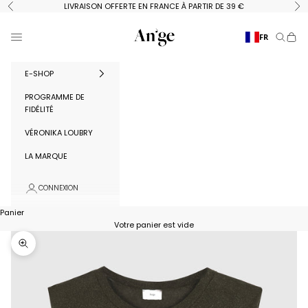
Passer au contenu
LIVRAISON OFFERTE EN FRANCE À PARTIR DE 39 €
Précédent
Su
Ange Paris
Menu
FR
Recherc
Panie
E-SHOP
PROGRAMME DE
FIDÉLITÉ
VÉRONIKA LOUBRY
LA MARQUE
CONNEXION
Panier
Votre panier est vide
Zoomer sur l'image