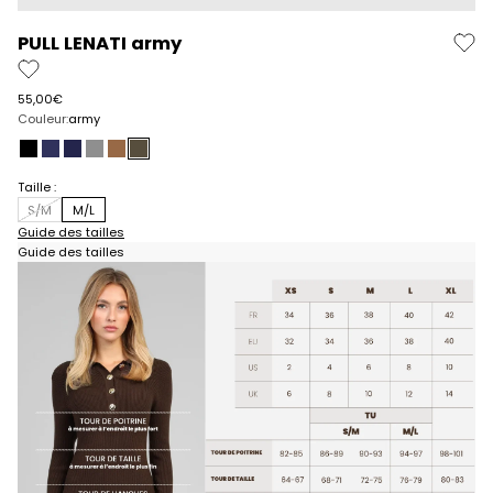
PULL LENATI army
Prix de vente
55,00€
Couleur:
army
noir
navy
indigo
anthracite
noisette
army
Taille :
S/M
M/L
Guide des tailles
Guide des tailles