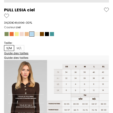
PULL LESIA ciel
Prix de vente
Prix normal
34,30€
49,00€
-30%
Couleur:
ciel
tilleul
piment
paille
baby
beige
ciel
ecru
marron
noir
turquoise
Taille :
S/M
M/L
Guide des tailles
Guide des tailles