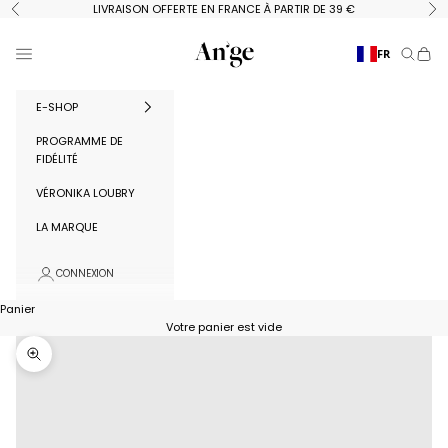
Passer au contenu
LIVRAISON OFFERTE EN FRANCE À PARTIR DE 39 €
Précédent
Su
Ange Paris
Menu
FR
Recherc
Panie
E-SHOP
PROGRAMME DE
FIDÉLITÉ
VÉRONIKA LOUBRY
LA MARQUE
CONNEXION
Panier
Votre panier est vide
Zoomer sur l'image