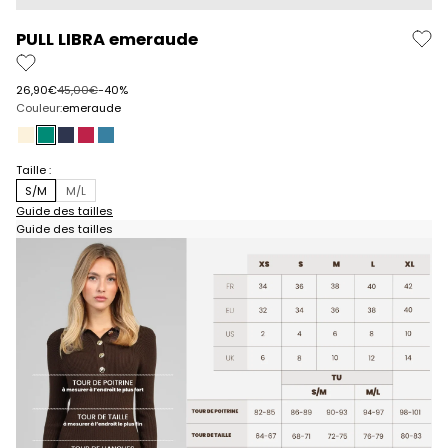
PULL LIBRA emeraude
Prix de vente
Prix normal
26,90€
45,00€
-40%
Couleur:
emeraude
ecru
emeraude
bleu
fushia
piscine
Taille :
S/M
M/L
Guide des tailles
Guide des tailles