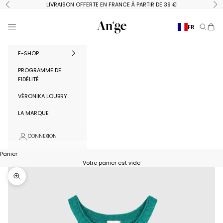
Passer au contenu
LIVRAISON OFFERTE EN FRANCE À PARTIR DE 39 €
Précédent
Su
Ange Paris
Menu
FR
Recherc
Panie
E-SHOP
PROGRAMME DE
FIDÉLITÉ
VÉRONIKA LOUBRY
LA MARQUE
CONNEXION
Panier
Votre panier est vide
Zoomer sur l'image