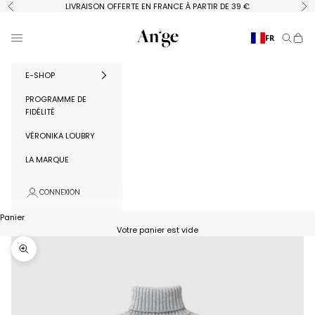
Passer au contenu
LIVRAISON OFFERTE EN FRANCE À PARTIR DE 39 €
Précédent
Su
Ange Paris
Menu
FR
Recherc
Panie
E-SHOP
PROGRAMME DE
FIDÉLITÉ
VÉRONIKA LOUBRY
LA MARQUE
CONNEXION
Panier
Votre panier est vide
Zoomer sur l'image