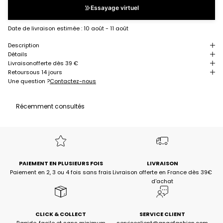
Essayage virtuel
Date de livraison estimée :
10 août - 11 août
Description
Détails
Livraison
offerte dès 39 €
Retour
sous 14 jours
Une question ?
Contactez-nous
Récemment consultés
PAIEMENT EN PLUSIEURS FOIS
LIVRAISON
Paiement en 2, 3 ou 4 fois sans frais
Livraison offerte en France dès 39€
d'achat
CLICK & COLLECT
SERVICE CLIENT
Rapide, facile et sans minimum
serviceclient@angefashion.com