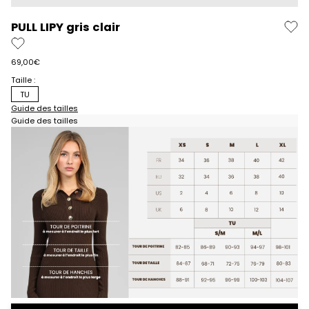
PULL LIPY gris clair
Prix de vente
69,00€
Taille :
TU
Guide des tailles
Guide des tailles