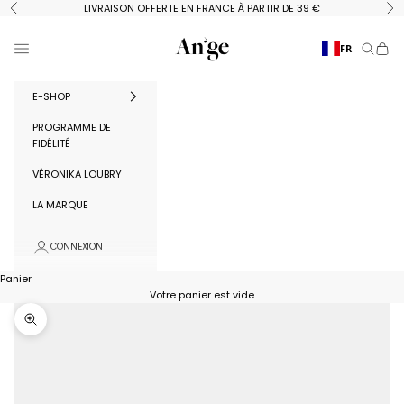
Passer au contenu
LIVRAISON OFFERTE EN FRANCE À PARTIR DE 39 €
Précédent
Su
Ange Paris
Menu
FR
Recherc
Panie
E-SHOP
PROGRAMME DE
FIDÉLITÉ
VÉRONIKA LOUBRY
LA MARQUE
CONNEXION
Panier
Votre panier est vide
Zoomer sur l'image