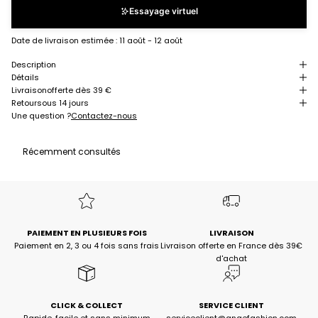
Essayage virtuel
Date de livraison estimée :
11 août - 12 août
Description
Détails
Livraison
offerte dès 39 €
Retour
sous 14 jours
Une question ?
Contactez-nous
Récemment consultés
PAIEMENT EN PLUSIEURS FOIS
LIVRAISON
Paiement en 2, 3 ou 4 fois sans frais
Livraison offerte en France dès 39€
d'achat
CLICK & COLLECT
SERVICE CLIENT
Rapide, facile et sans minimum
serviceclient@angefashion.com