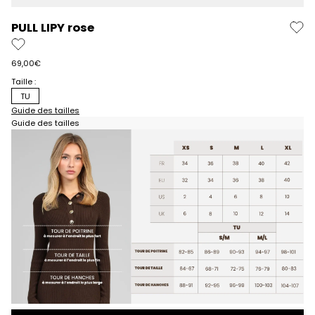
PULL LIPY rose
Prix de vente
69,00€
Taille :
TU
Guide des tailles
Guide des tailles