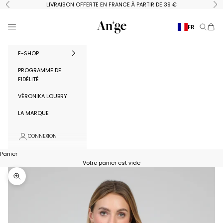
Passer au contenu
LIVRAISON OFFERTE EN FRANCE À PARTIR DE 39 €
Précédent
Su
Ange Paris
Menu
FR
Recherc
Panie
E-SHOP
PROGRAMME DE
FIDÉLITÉ
VÉRONIKA LOUBRY
LA MARQUE
CONNEXION
Panier
Votre panier est vide
Zoomer sur l'image