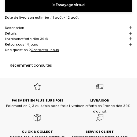
Essayage virtuel
Date de livraison estimée :
11 août - 12 août
Description
Détails
Livraison
offerte dès 39 €
Retour
sous 14 jours
Une question ?
Contactez-nous
Récemment consultés
PAIEMENT EN PLUSIEURS FOIS
LIVRAISON
Paiement en 2, 3 ou 4 fois sans frais
Livraison offerte en France dès 39€
d'achat
CLICK & COLLECT
SERVICE CLIENT
Rapide, facile et sans minimum
serviceclient@angefashion.com