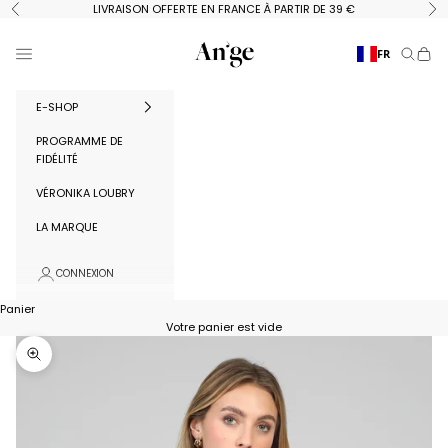
Passer au contenu
LIVRAISON OFFERTE EN FRANCE À PARTIR DE 39 €
Précédent
Su
Ange Paris
Menu
FR
Recherc
Panie
E-SHOP
PROGRAMME DE
FIDÉLITÉ
VÉRONIKA LOUBRY
LA MARQUE
CONNEXION
Panier
Votre panier est vide
Zoomer sur l'image