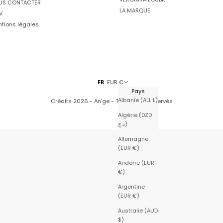
US CONTACTER
LA MARQUE
V
tions légales
FR
EUR €
Pays
Albanie (ALL L)
Crédits
2026 - An’ge - Tous droits réservés
Algérie (DZD
د.ج)
Allemagne
(EUR €)
Andorre (EUR
€)
Argentine
(EUR €)
Australie (AUD
$)