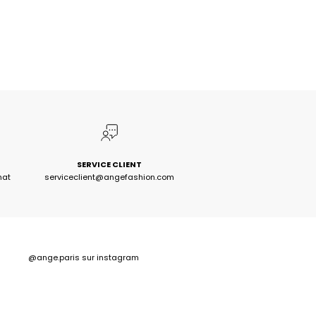
SERVICE CLIENT
hat
serviceclient@angefashion.com
@ange.paris
sur instagram