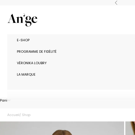
Passer au contenu
Précédent
Ange Paris
E-SHOP
PROGRAMME DE FIDÉLITÉ
VÉRONIKA LOUBRY
LA MARQUE
Panier
Accueil
Shop