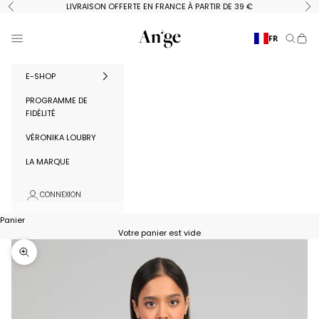
Passer au contenu
LIVRAISON OFFERTE EN FRANCE À PARTIR DE 39 €
Précédent
Su
Ange Paris
Menu
FR
Recherc
Panie
E-SHOP
PROGRAMME DE
FIDÉLITÉ
VÉRONIKA LOUBRY
LA MARQUE
CONNEXION
Panier
Votre panier est vide
Zoomer sur l'image