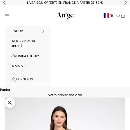
Passer au contenu
LIVRAISON OFFERTE EN FRANCE À PARTIR DE 39 €
Précédent
Su
Ange Paris
Menu
FR
Recherc
Panie
E-SHOP
PROGRAMME DE
FIDÉLITÉ
VÉRONIKA LOUBRY
LA MARQUE
CONNEXION
Panier
Votre panier est vide
Zoomer sur l'image