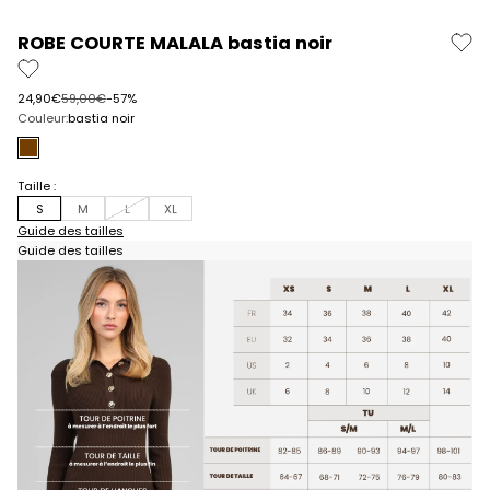
Aller à l'élément 1
Aller à l'élément 2
Aller à l'élément 3
Aller à l'élément 4
Aller à l'élément 5
ROBE COURTE MALALA bastia noir
Prix de vente
Prix normal
24,90€
59,00€
-57%
Couleur:
bastia noir
bastia noir
Taille :
S
M
L
XL
Guide des tailles
Guide des tailles