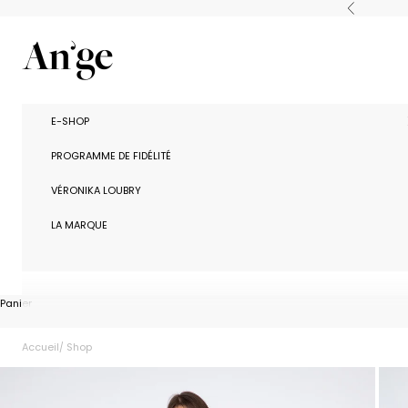
Passer au contenu
Précédent
Ange Paris
E-SHOP
PROGRAMME DE FIDÉLITÉ
VÉRONIKA LOUBRY
LA MARQUE
Panier
Accueil
Shop