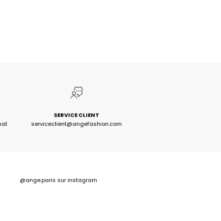
SERVICE CLIENT
hat
serviceclient@angefashion.com
@ange.paris
sur instagram