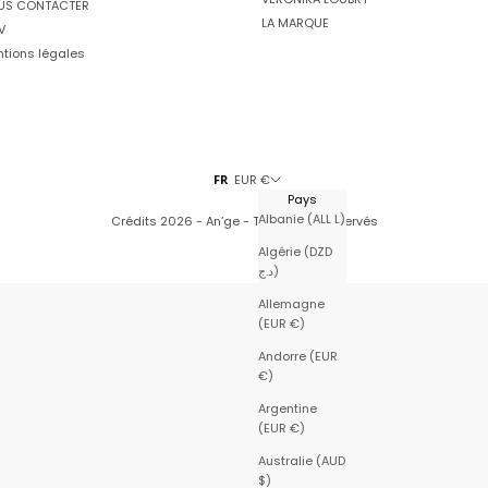
US CONTACTER
LA MARQUE
V
tions légales
FR
EUR €
Pays
Albanie (ALL L)
Crédits
2026 - An’ge - Tous droits réservés
Algérie (DZD
د.ج)
Allemagne
(EUR €)
Andorre (EUR
€)
Argentine
(EUR €)
Australie (AUD
$)