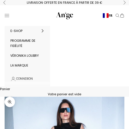
Passer au contenu
LIVRAISON OFFERTE EN FRANCE À PARTIR DE 39 €
Précédent
Su
Ange Paris
Menu
FR
Recherc
Panie
E-SHOP
PROGRAMME DE
FIDÉLITÉ
VÉRONIKA LOUBRY
LA MARQUE
CONNEXION
Panier
Votre panier est vide
Zoomer sur l'image