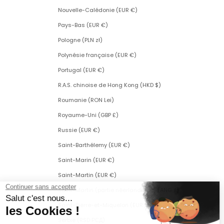
Nouvelle-Calédonie (EUR €)
Pays-Bas (EUR €)
Pologne (PLN zł)
Polynésie française (EUR €)
Portugal (EUR €)
R.A.S. chinoise de Hong Kong (HKD $)
Roumanie (RON Lei)
Royaume-Uni (GBP £)
Russie (EUR €)
Saint-Barthélemy (EUR €)
Saint-Marin (EUR €)
Saint-Martin (EUR €)
Saint-Martin (partie néerlandaise) (ANG ƒ)
Saint-Pierre-et-Miquelon (EUR €)
Serbie (RSD РСД)