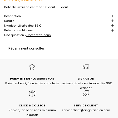
Plus qu'un produit en stock
Date de livraison estimée :
10 août - 11 août
Description
Détails
Livraison
offerte dès 39 €
Retour
sous 14 jours
Une question ?
Contactez-nous
Récemment consultés
PAIEMENT EN PLUSIEURS FOIS
LIVRAISON
Paiement en 2, 3 ou 4 fois sans frais
Livraison offerte en France dès 39€
d'achat
CLICK & COLLECT
SERVICE CLIENT
Rapide, facile et sans minimum
serviceclient@angefashion.com
d'achat