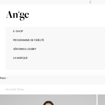
Passer au contenu
Précédent
Ange Paris
E-SHOP
PROGRAMME DE FIDÉLITÉ
VÉRONIKA LOUBRY
LA MARQUE
Panier
Accueil
Shop