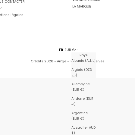
US CONTACTER
LA MARQUE
V
tions légales
FR
EUR €
Pays
Albanie (ALL L)
Crédits
2026 - An’ge - Tous droits réservés
Algérie (DZD
د.ج)
Allemagne
(EUR €)
Andorre (EUR
€)
Argentine
(EUR €)
Australie (AUD
$)