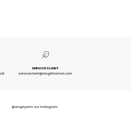
SERVICE CLIENT
hat
serviceclient@angefashion.com
@ange.paris
sur instagram