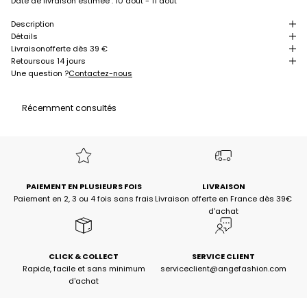
Date de livraison estimée :
10 août - 11 août
Description
Détails
Livraison
offerte dès 39 €
Retour
sous 14 jours
Une question ?
Contactez-nous
Récemment consultés
PAIEMENT EN PLUSIEURS FOIS
LIVRAISON
Paiement en 2, 3 ou 4 fois sans frais
Livraison offerte en France dès 39€
d'achat
CLICK & COLLECT
SERVICE CLIENT
Rapide, facile et sans minimum
serviceclient@angefashion.com
d'achat