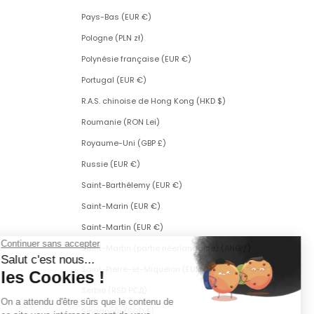
Pays-Bas (EUR €)
Pologne (PLN zł)
Polynésie française (EUR €)
Portugal (EUR €)
R.A.S. chinoise de Hong Kong (HKD $)
Roumanie (RON Lei)
Royaume-Uni (GBP £)
Russie (EUR €)
Saint-Barthélemy (EUR €)
Saint-Marin (EUR €)
Saint-Martin (EUR €)
Saint-Martin (partie néerlandaise) (ANG ƒ)
Saint-Pierre-et-Miquelon (EUR €)
Serbie (RSD РСД)
Singapour (SGD $)