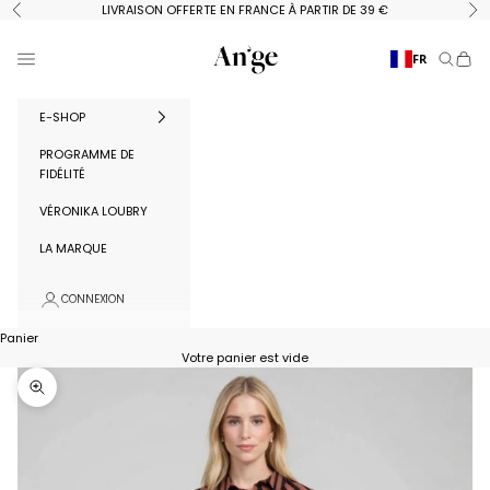
Passer au contenu
LIVRAISON OFFERTE EN FRANCE À PARTIR DE 39 €
Précédent
Su
Ange Paris
Menu
FR
Recherc
Panie
E-SHOP
PROGRAMME DE
FIDÉLITÉ
VÉRONIKA LOUBRY
LA MARQUE
CONNEXION
Panier
Votre panier est vide
Zoomer sur l'image