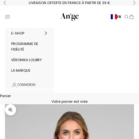
Passer au contenu
LIVRAISON OFFERTE EN FRANCE À PARTIR DE 39 €
Précédent
Su
Ange Paris
Menu
FR
Recherc
Panie
E-SHOP
PROGRAMME DE
FIDÉLITÉ
VÉRONIKA LOUBRY
LA MARQUE
CONNEXION
Panier
Votre panier est vide
Zoomer sur l'image