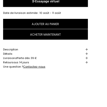
Essayage virtuel
Date de livraison estimée :
10 août - 11 août
AJOUTER AU PANIER
ACHETER MAINTENANT
Description
Détails
Livraison
offerte dès 39 €
Retour
sous 14 jours
Une question ?
Contactez-nous