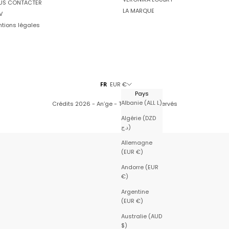
US CONTACTER
LA MARQUE
V
tions légales
FR
EUR €
Pays
Albanie (ALL L)
Crédits
2026 - An’ge - Tous droits réservés
Algérie (DZD
د.ج)
Allemagne
(EUR €)
Andorre (EUR
€)
Argentine
(EUR €)
Australie (AUD
$)