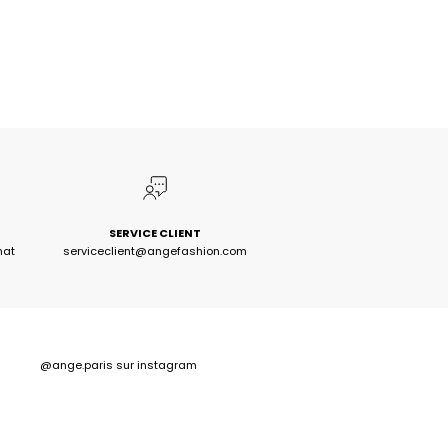
SERVICE CLIENT
hat
serviceclient@angefashion.com
@ange.paris
sur instagram