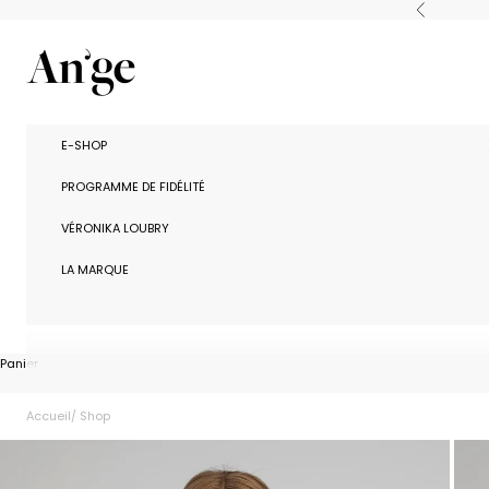
Passer au contenu
Précédent
Ange Paris
E-SHOP
PROGRAMME DE FIDÉLITÉ
VÉRONIKA LOUBRY
LA MARQUE
Panier
Accueil
Shop