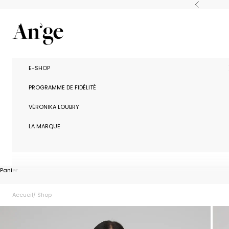
Passer au contenu
Précédent
Ange Paris
E-SHOP
PROGRAMME DE FIDÉLITÉ
VÉRONIKA LOUBRY
LA MARQUE
Panier
Accueil
Shop