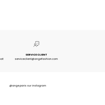
SERVICE CLIENT
hat
serviceclient@angefashion.com
@ange.paris
sur instagram