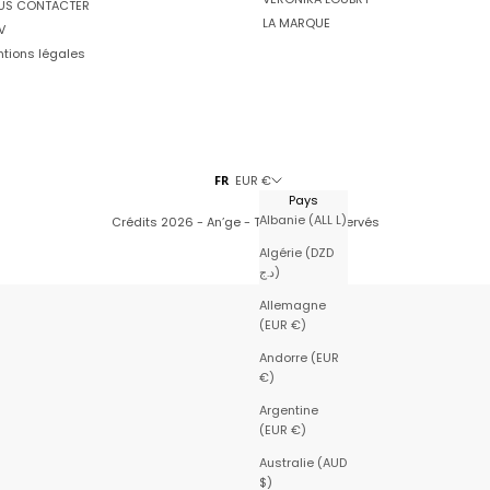
US CONTACTER
LA MARQUE
V
tions légales
FR
EUR €
Pays
Albanie (ALL L)
Crédits
2026 - An’ge - Tous droits réservés
Algérie (DZD
د.ج)
Allemagne
(EUR €)
Andorre (EUR
€)
Argentine
(EUR €)
Australie (AUD
$)