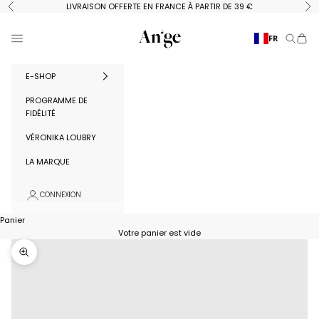
Passer au contenu
LIVRAISON OFFERTE EN FRANCE À PARTIR DE 39 €
Précédent
Su
Ange Paris
Menu
FR
Recherc
Panie
E-SHOP
PROGRAMME DE
FIDÉLITÉ
VÉRONIKA LOUBRY
LA MARQUE
CONNEXION
Panier
Votre panier est vide
Zoomer sur l'image