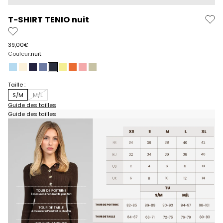
T-SHIRT TENIO nuit
Prix de vente
39,00€
Couleur:
nuit
ciel
ecru
marine
denim
nuit
paille
piment
rose
verveine
Taille :
S/M
M/L
Guide des tailles
Guide des tailles