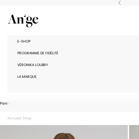
Passer au contenu
Précédent
Ange Paris
E-SHOP
PROGRAMME DE FIDÉLITÉ
VÉRONIKA LOUBRY
LA MARQUE
Panier
Accueil
Shop