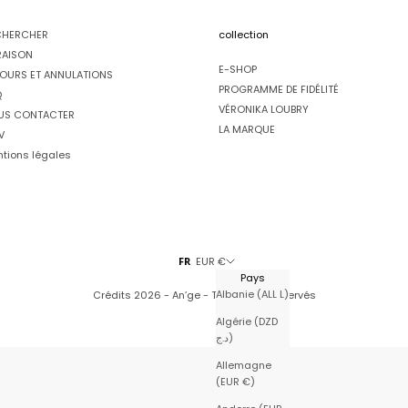
CHERCHER
collection
RAISON
E-SHOP
OURS ET ANNULATIONS
PROGRAMME DE FIDÉLITÉ
Q
VÉRONIKA LOUBRY
US CONTACTER
LA MARQUE
V
tions légales
FR
EUR €
Pays
Albanie (ALL L)
Crédits
2026 - An’ge - Tous droits réservés
Algérie (DZD
د.ج)
Allemagne
(EUR €)