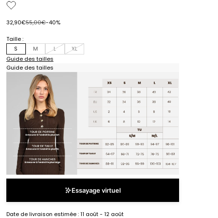
Prix de vente
Prix normal
32,90€
55,00€
-40%
Taille :
S
M
L
XL
Guide des tailles
Guide des tailles
Essayage virtuel
Date de livraison estimée :
11 août - 12 août