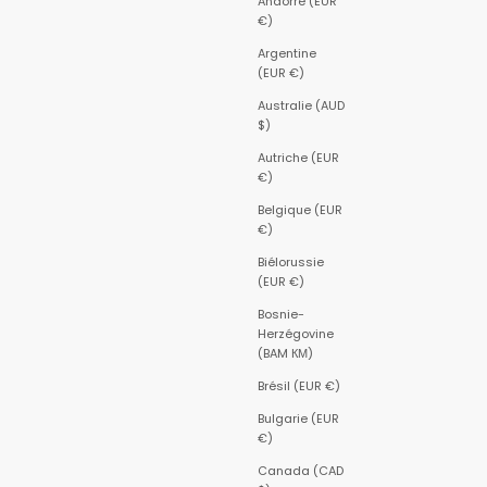
Andorre (EUR
€)
Argentine
(EUR €)
Australie (AUD
$)
Autriche (EUR
€)
Belgique (EUR
€)
Biélorussie
(EUR €)
Bosnie-
Herzégovine
(BAM КМ)
Brésil (EUR €)
Bulgarie (EUR
€)
Canada (CAD