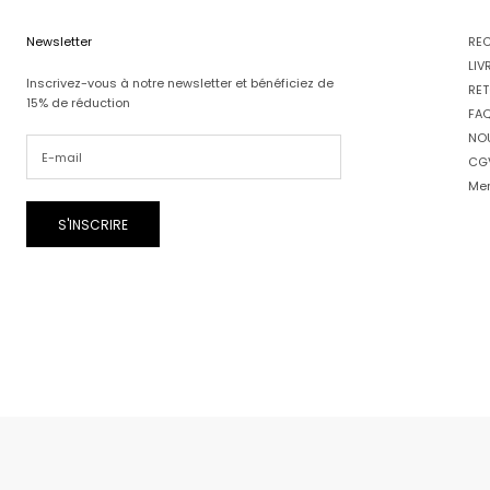
Newsletter
RE
LIV
Inscrivez-vous à notre newsletter et bénéficiez de
RET
15% de réduction
FA
NO
CG
Men
S'INSCRIRE