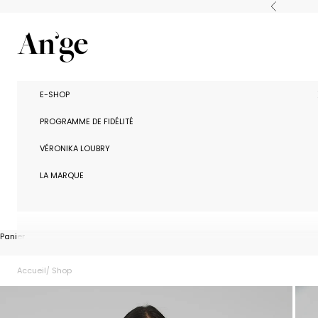
Passer au contenu
Précédent
Ange Paris
E-SHOP
PROGRAMME DE FIDÉLITÉ
VÉRONIKA LOUBRY
LA MARQUE
Panier
Accueil
Shop