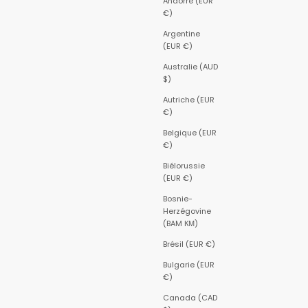
Andorre (EUR
€)
Argentine
(EUR €)
Australie (AUD
$)
Autriche (EUR
€)
Belgique (EUR
€)
Biélorussie
(EUR €)
Bosnie-
Herzégovine
(BAM КМ)
Brésil (EUR €)
Bulgarie (EUR
€)
Canada (CAD