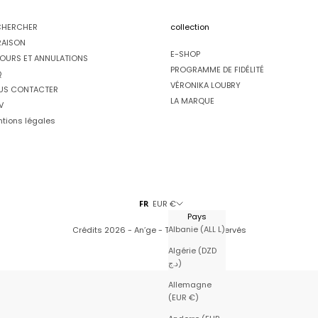
CHERCHER
collection
RAISON
E-SHOP
OURS ET ANNULATIONS
PROGRAMME DE FIDÉLITÉ
Q
VÉRONIKA LOUBRY
US CONTACTER
LA MARQUE
V
tions légales
FR
EUR €
Pays
Albanie (ALL L)
Crédits
2026 - An’ge - Tous droits réservés
Algérie (DZD
د.ج)
Allemagne
(EUR €)