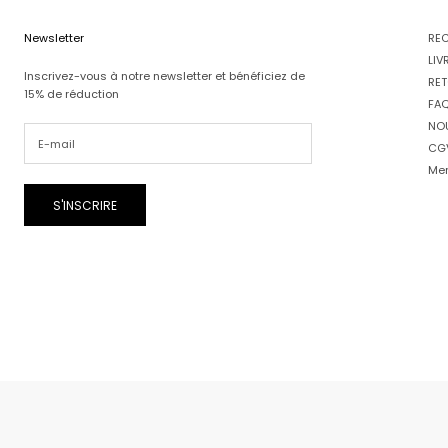
Newsletter
RE
LIV
Inscrivez-vous à notre newsletter et bénéficiez de
RET
15% de réduction
FA
NO
CG
Men
S'INSCRIRE