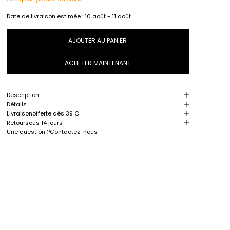
Date de livraison estimée :
10 août - 11 août
AJOUTER AU PANIER
ACHETER MAINTENANT
Description
Détails
Livraison
offerte dès 39 €
Retour
sous 14 jours
Une question ?
Contactez-nous