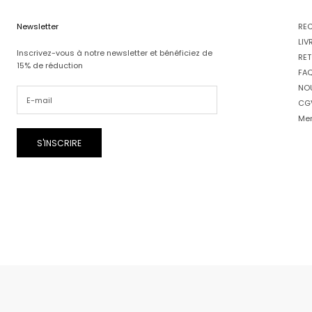
Newsletter
RE
LIV
Inscrivez-vous à notre newsletter et bénéficiez de
RET
15% de réduction
FA
NO
CG
Men
S'INSCRIRE