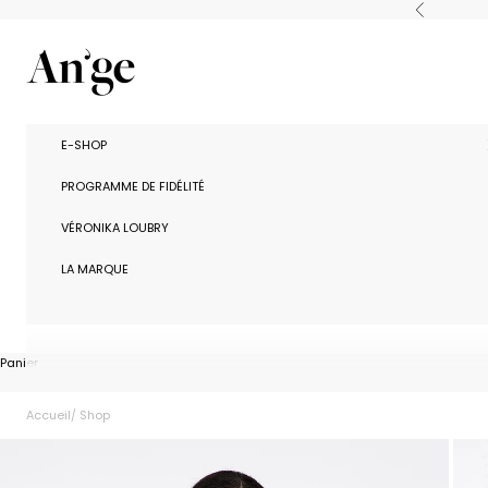
Passer au contenu
Précédent
Ange Paris
E-SHOP
PROGRAMME DE FIDÉLITÉ
VÉRONIKA LOUBRY
LA MARQUE
Panier
Accueil
Shop