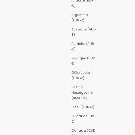
Andorre (EUR
€)
Argentine
(EUR €)
Australie (AUD
$)
Autriche (EUR
€)
Belgique (EUR
€)
Biélorussie
(EUR €)
Bosnie-
Herzégovine
(BAM КМ)
Brésil (EUR €)
Bulgarie (EUR
€)
Canada (CAD