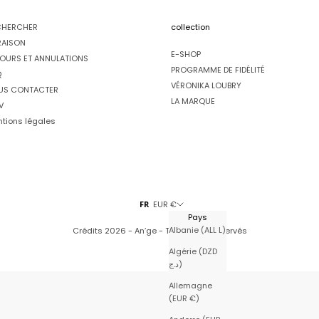
CHERCHER
collection
RAISON
E-SHOP
OURS ET ANNULATIONS
PROGRAMME DE FIDÉLITÉ
Q
VÉRONIKA LOUBRY
US CONTACTER
LA MARQUE
V
tions légales
FR
EUR €
Pays
Albanie (ALL L)
Crédits
2026 - An’ge - Tous droits réservés
Algérie (DZD
د.ج)
Allemagne
(EUR €)