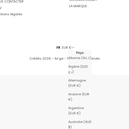
US CONTACTER
LA MARQUE
V
tions légales
FR
EUR €
Pays
Albanie (ALL L)
Crédits
2026 - An’ge - Tous droits réservés
Algérie (DZD
د.ج)
Allemagne
(EUR €)
Andorre (EUR
€)
Argentine
(EUR €)
Australie (AUD
$)