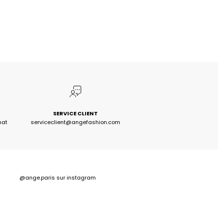
SERVICE CLIENT
hat
serviceclient@angefashion.com
@ange.paris
sur instagram