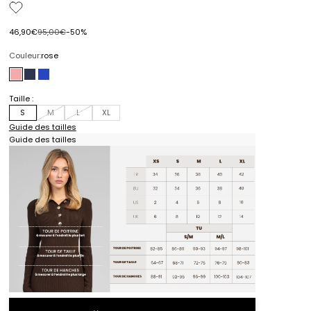
Prix de vente
Prix normal
46,90€
95,00€
-50%
Couleur:
rose
rose
bleu
electrique
Taille :
S
M
L
XL
Guide des tailles
Guide des tailles