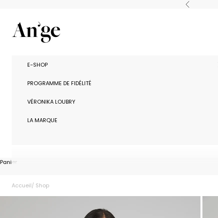
Passer au contenu
Précédent
Ange Paris
E-SHOP
PROGRAMME DE FIDÉLITÉ
VÉRONIKA LOUBRY
LA MARQUE
Panier
Accueil
Shop