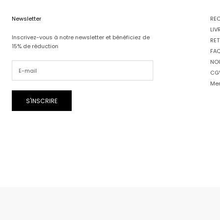
Newsletter
RE
LIV
Inscrivez-vous à notre newsletter et bénéficiez de
RET
15% de réduction
FA
NO
CG
Men
S'INSCRIRE