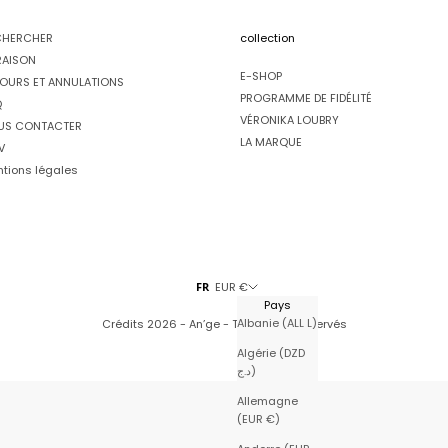
CHERCHER
collection
RAISON
E-SHOP
OURS ET ANNULATIONS
PROGRAMME DE FIDÉLITÉ
Q
VÉRONIKA LOUBRY
US CONTACTER
LA MARQUE
V
tions légales
FR
EUR €
Pays
Albanie (ALL L)
Crédits
2026 - An’ge - Tous droits réservés
Algérie (DZD
د.ج)
Allemagne
(EUR €)