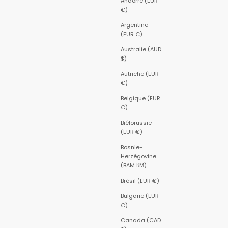
Andorre (EUR
€)
Argentine
(EUR €)
Australie (AUD
$)
Autriche (EUR
€)
Belgique (EUR
€)
Biélorussie
(EUR €)
Bosnie-
Herzégovine
(BAM КМ)
Brésil (EUR €)
Bulgarie (EUR
€)
Canada (CAD