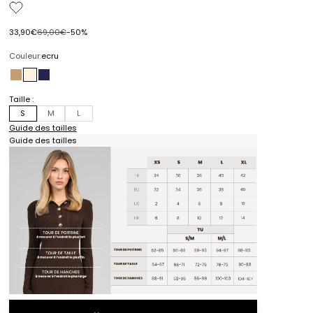
Prix de vente
Prix normal
33,90€
69,00€
-50%
Couleur:
ecru
camel
ecru
indigo
Taille :
S
M
L
Guide des tailles
Guide des tailles