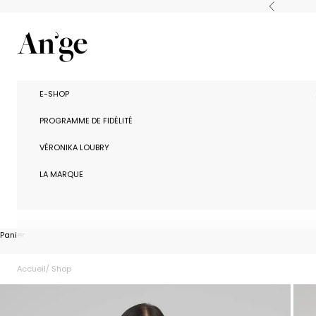
Passer au contenu
Précédent
Ange Paris
E-SHOP
PROGRAMME DE FIDÉLITÉ
VÉRONIKA LOUBRY
LA MARQUE
Panier
Accueil
Shop