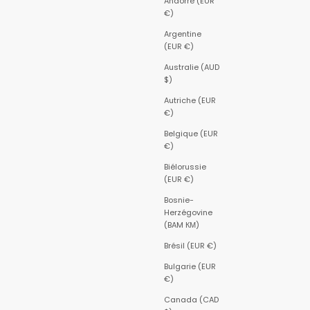
Andorre (EUR
€)
Argentine
(EUR €)
Australie (AUD
$)
Autriche (EUR
€)
Belgique (EUR
€)
Biélorussie
(EUR €)
Bosnie-
Herzégovine
(BAM КМ)
Brésil (EUR €)
Bulgarie (EUR
€)
Canada (CAD