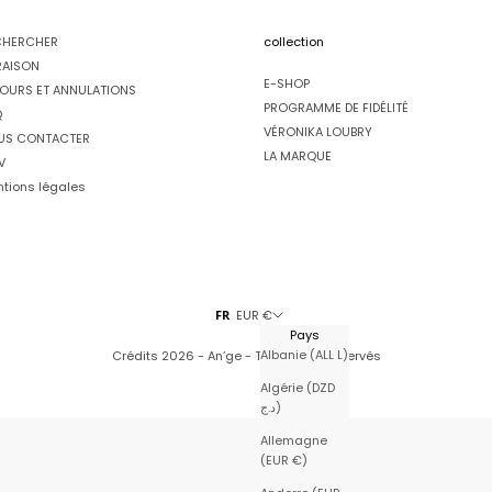
CHERCHER
collection
RAISON
E-SHOP
OURS ET ANNULATIONS
PROGRAMME DE FIDÉLITÉ
Q
VÉRONIKA LOUBRY
US CONTACTER
LA MARQUE
V
tions légales
FR
EUR €
Pays
Albanie (ALL L)
Crédits
2026 - An’ge - Tous droits réservés
Algérie (DZD
د.ج)
Allemagne
(EUR €)