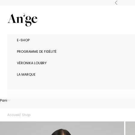
Passer au contenu
Précédent
Ange Paris
E-SHOP
PROGRAMME DE FIDÉLITÉ
VÉRONIKA LOUBRY
LA MARQUE
Panier
Accueil
Shop