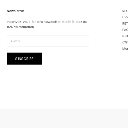
Newsletter
RE
LIV
Inscrivez-vous à notre newsletter et bénéficiez de
RET
15% de réduction
FA
NO
CG
Men
S'INSCRIRE