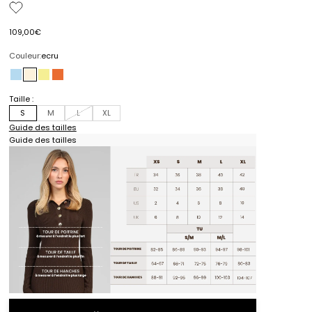
Prix de vente
109,00€
Couleur:
ecru
ciel
ecru
paille
piment
Taille :
S
M
L
XL
Guide des tailles
Guide des tailles