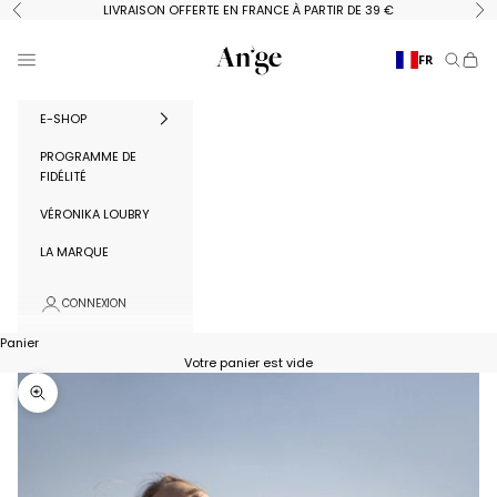
Passer au contenu
LIVRAISON OFFERTE EN FRANCE À PARTIR DE 39 €
Précédent
Su
Ange Paris
Menu
FR
Recherc
Panie
E-SHOP
PROGRAMME DE
FIDÉLITÉ
VÉRONIKA LOUBRY
LA MARQUE
CONNEXION
Panier
Votre panier est vide
Zoomer sur l'image