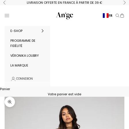
Passer au contenu
LIVRAISON OFFERTE EN FRANCE À PARTIR DE 39 €
Précédent
Su
Ange Paris
Menu
FR
Recherc
Panie
E-SHOP
PROGRAMME DE
FIDÉLITÉ
VÉRONIKA LOUBRY
LA MARQUE
CONNEXION
Panier
Votre panier est vide
Zoomer sur l'image