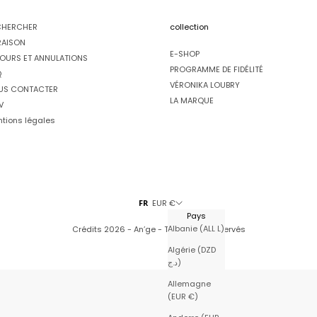
CHERCHER
collection
RAISON
E-SHOP
OURS ET ANNULATIONS
PROGRAMME DE FIDÉLITÉ
Q
VÉRONIKA LOUBRY
US CONTACTER
LA MARQUE
V
tions légales
FR
EUR €
Pays
Albanie (ALL L)
Crédits
2026 - An’ge - Tous droits réservés
Algérie (DZD
د.ج)
Allemagne
(EUR €)