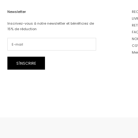
Newsletter
RE
LIV
Inscrivez-vous à notre newsletter et bénéficiez de
RET
15% de réduction
FA
NO
CG
Men
S'INSCRIRE