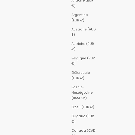
Andorre (EUR
€)
Argentine
(EUR €)
Australie (AUD
$)
Autriche (EUR
€)
Belgique (EUR
€)
Biélorussie
(EUR €)
Bosnie-
Herzégovine
(BAM КМ)
Brésil (EUR €)
Bulgarie (EUR
€)
Canada (CAD