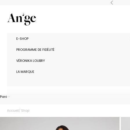
Passer au contenu
Précédent
Ange Paris
E-SHOP
PROGRAMME DE FIDÉLITÉ
VÉRONIKA LOUBRY
LA MARQUE
Panier
Accueil
Shop