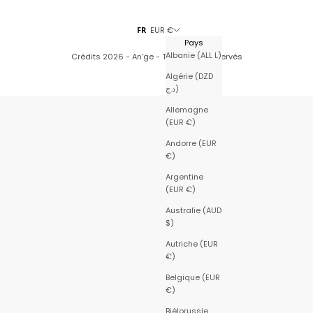
FR
EUR €
Pays
Albanie (ALL L)
Crédits
2026 - An’ge - Tous droits réservés
Algérie (DZD
د.ج)
Allemagne
(EUR €)
Andorre (EUR
€)
Argentine
(EUR €)
Australie (AUD
$)
Autriche (EUR
€)
Belgique (EUR
€)
Biélorussie