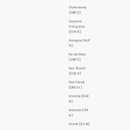
Guernesey
(GBP £)
Guyane
française
(EUR €)
Hongrie (HUF
Ft)
Île de Man
(GBP £)
Îles Åland
(EUR €)
Îles Féroé
(DKK kr.)
Irlande (EUR
€)
Islande (ISK
kr)
Israël (ILS ₪)