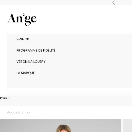
Passer au contenu
Précédent
Ange Paris
E-SHOP
PROGRAMME DE FIDÉLITÉ
VÉRONIKA LOUBRY
LA MARQUE
Panier
Accueil
Shop