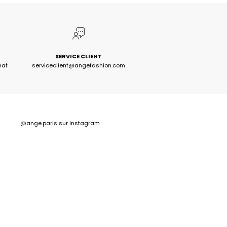
SERVICE CLIENT
hat
serviceclient@angefashion.com
@ange.paris
sur instagram