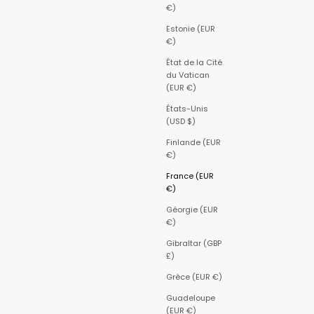
€)
Estonie (EUR
€)
État de la Cité
du Vatican
(EUR €)
États-Unis
(USD $)
Finlande (EUR
€)
France (EUR
€)
Géorgie (EUR
€)
Gibraltar (GBP
£)
Grèce (EUR €)
Guadeloupe
(EUR €)