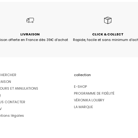
LIVRAISON
CLICK & COLLECT
aison offerte en France dès 39€ d'achat
Rapide, facile et sans minimum d'ac
CHERCHER
collection
RAISON
E-SHOP
OURS ET ANNULATIONS
PROGRAMME DE FIDÉLITÉ
Q
VÉRONIKA LOUBRY
US CONTACTER
LA MARQUE
V
tions légales