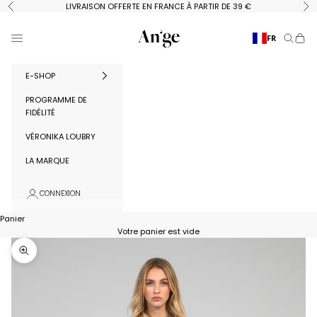
Passer au contenu
LIVRAISON OFFERTE EN FRANCE À PARTIR DE 39 €
Précédent
Su
Ange Paris
Menu
FR
Recherc
Panie
E-SHOP
PROGRAMME DE
FIDÉLITÉ
VÉRONIKA LOUBRY
LA MARQUE
CONNEXION
Panier
Votre panier est vide
Zoomer sur l'image