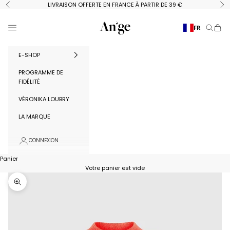
Passer au contenu
LIVRAISON OFFERTE EN FRANCE À PARTIR DE 39 €
Précédent
Su
Ange Paris
Menu
FR
Recherc
Panie
E-SHOP
PROGRAMME DE
FIDÉLITÉ
VÉRONIKA LOUBRY
LA MARQUE
CONNEXION
Panier
Votre panier est vide
Zoomer sur l'image