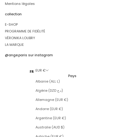
Mentions légales
collection
E-SHOP
PROGRAMME DE FIDÉLITÉ
VÉRONIKA LOUBRY
LA MARQUE
@ange.paris
sur instagram
EUR €
FR
Pays
Albanie (ALL L)
Algérie (DZD د.ج)
Allemagne (EUR €)
Andorre (EUR €)
Argentine (EUR €)
Australie (AUD $)
Autriche (EUR €)