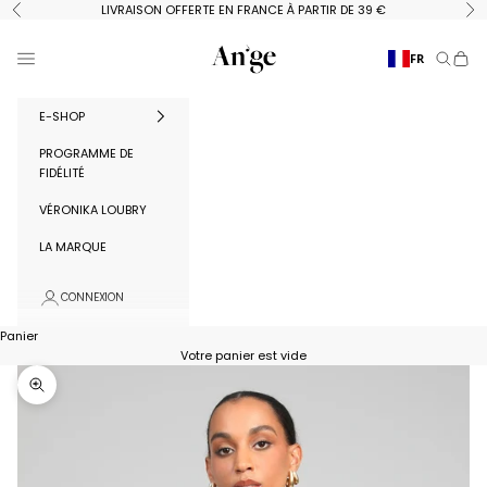
Passer au contenu
LIVRAISON OFFERTE EN FRANCE À PARTIR DE 39 €
Précédent
Su
Ange Paris
Menu
FR
Recherc
Panie
E-SHOP
PROGRAMME DE
FIDÉLITÉ
VÉRONIKA LOUBRY
LA MARQUE
CONNEXION
Panier
Votre panier est vide
Zoomer sur l'image