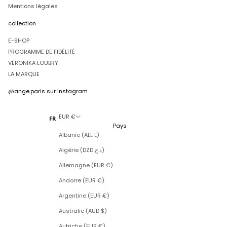
Mentions légales
collection
E-SHOP
PROGRAMME DE FIDÉLITÉ
VÉRONIKA LOUBRY
LA MARQUE
@ange.paris
sur instagram
EUR €
FR
Pays
Albanie (ALL L)
Algérie (DZD د.ج)
Allemagne (EUR €)
Andorre (EUR €)
Argentine (EUR €)
Australie (AUD $)
Autriche (EUR €)