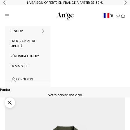
Passer au contenu
LIVRAISON OFFERTE EN FRANCE À PARTIR DE 39 €
Précédent
Su
Ange Paris
Menu
FR
Recherc
Panie
E-SHOP
PROGRAMME DE
FIDÉLITÉ
VÉRONIKA LOUBRY
LA MARQUE
CONNEXION
Panier
Votre panier est vide
Zoomer sur l'image