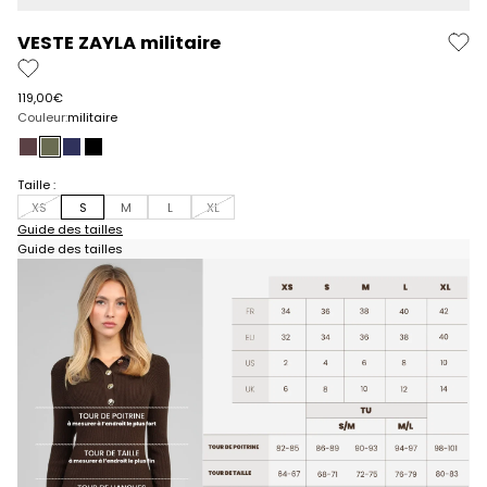
VESTE ZAYLA militaire
Prix de vente
119,00€
Couleur:
militaire
cafe
militaire
navy
noir
Taille :
XS
S
M
L
XL
Guide des tailles
Guide des tailles