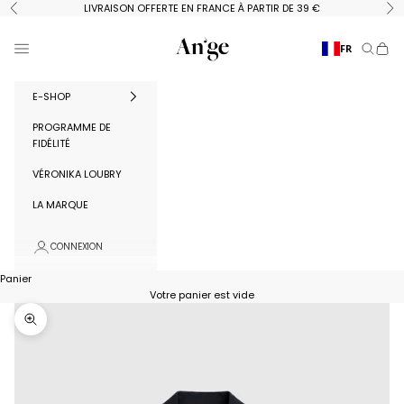
Passer au contenu
LIVRAISON OFFERTE EN FRANCE À PARTIR DE 39 €
Précédent
Su
Ange Paris
Menu
FR
Recherc
Panie
E-SHOP
PROGRAMME DE
FIDÉLITÉ
VÉRONIKA LOUBRY
LA MARQUE
CONNEXION
Panier
Votre panier est vide
Zoomer sur l'image