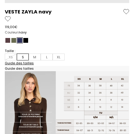
VESTE ZAYLA navy
Prix de vente
119,00€
Couleur:
navy
cafe
militaire
navy
noir
Taille :
XS
S
M
L
XL
Guide des tailles
Guide des tailles