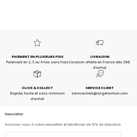
JUPE COURTE GILMA militaire
Choisir les options
Prix de vente
Prix normal
29,50€
59,00€
-50%
PAIEMENT EN PLUSIEURS FOIS
LIVRAISON
Paiement en 2, 3 ou 4 fois sans frais
Livraison offerte en France dès 39€
d'achat
CLICK & COLLECT
SERVICE CLIENT
Rapide, facile et sans minimum
serviceclient@angefashion.com
d'achat
Newsletter
Inscrivez-vous à notre newsletter et bénéficiez de 15% de réduction