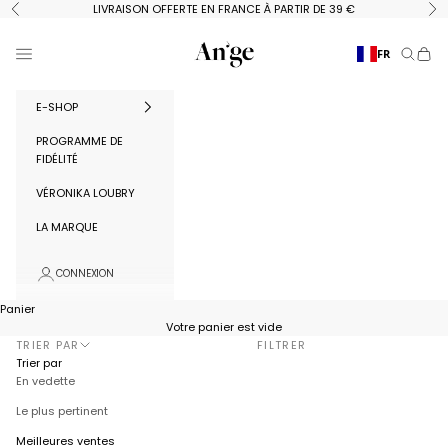
Passer au contenu
LIVRAISON OFFERTE EN FRANCE À PARTIR DE 39 €
Précédent
Su
Ange Paris
Menu
FR
Recherc
Panie
E-SHOP
PROGRAMME DE
FIDÉLITÉ
VÉRONIKA LOUBRY
LA MARQUE
CONNEXION
Panier
Votre panier est vide
TRIER PAR
FILTRER
Trier par
En vedette
Le plus pertinent
Meilleures ventes