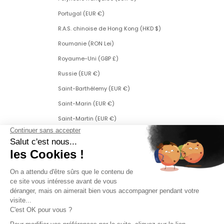
Portugal (EUR €)
R.A.S. chinoise de Hong Kong (HKD $)
Roumanie (RON Lei)
Royaume-Uni (GBP £)
Russie (EUR €)
Saint-Barthélemy (EUR €)
Saint-Marin (EUR €)
Saint-Martin (EUR €)
Saint-Martin (partie néerlandaise) (ANG ƒ)
Saint-Pierre-et-Miquelon (EUR €)
Serbie (RSD РСД)
Singapour (SGD $)
Slovaquie (EUR €)
Slovénie (EUR €)
Suède (SEK kr)